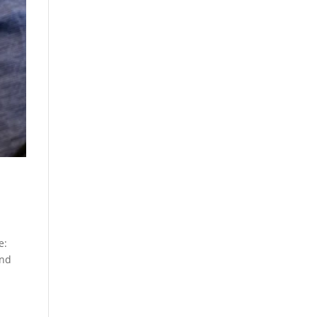
e:
end