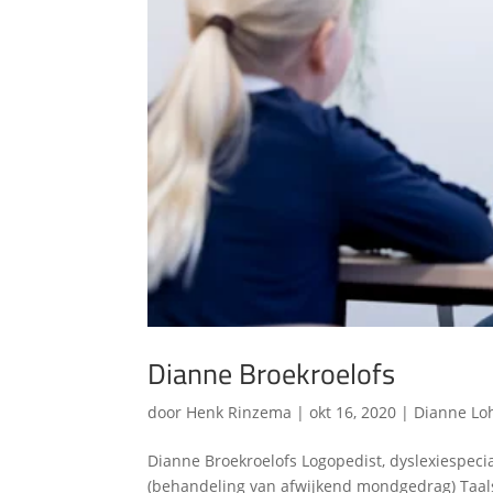
Dianne Broekroelofs
door
Henk Rinzema
|
okt 16, 2020
|
Dianne Lo
Dianne Broekroelofs Logopedist, dyslexiespec
(behandeling van afwijkend mondgedrag) Taalst