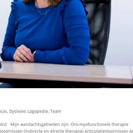
huis
,
Dyslexie
,
Logopedie
,
Team
ialist Mijn aandachtsgebieden zijn: Oro-myofunctionele therapie
oornissen (indirecte en directe therapie) Articulatiestoornissen 